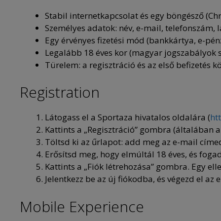
Stabil internetkapcsolat és egy böngésző (Chr
Személyes adatok: név, e-mail, telefonszám, 
Egy érvényes fizetési mód (bankkártya, e-pénz
Legalább 18 éves kor (magyar jogszabályok sz
Türelem: a regisztráció és az első befizetés k
Registration
Látogass el a Sportaza hivatalos oldalára (
ht
Kattints a „Regisztráció” gombra (általában a
Töltsd ki az űrlapot: add meg az e-mail címed,
Erősítsd meg, hogy elmúltál 18 éves, és fogadd
Kattints a „Fiók létrehozása” gombra. Egy elle
Jelentkezz be az új fiókodba, és végezd el az e
Mobile Experience