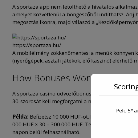
A sportaza app nem letölthető a hivatalos alkalmaz
amelyet közvetlenül a böngészőből indíthatsz. Adj
megosztás ikonra, majd válaszd a „Kezdőképernyőre” 
https://sportaza.hu/
A mobilélmény zökkenőmentes: a menük könnyen kezel
(nyerőgépek, asztali játékok, élő kaszinó) elérhető m
How Bonuses Work
Scorin
A sportaza casino üdvözlőbónuszt kínál: 100%-os bó
30-szorosát kell megforgatni a nyerőgépeknél (az é
Pelo 5º 
Példa:
Befizetsz 10 000 HUF-ot. Kapsz 10 000 HUF 
000 HUF × 30 = 300 000 HUF. Tehát 300 000 HUF ér
napon belül felhasználható.