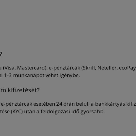
?
Visa, Mastercard), e-pénztárcák (Skrill, Neteller, ecoPay
ami 1-3 munkanapot vehet igénybe.
 kifizetését?
az e-pénztárcák esetében 24 órán belül, a bankkártyás ki
tése (KYC) után a feldolgozási idő gyorsabb.