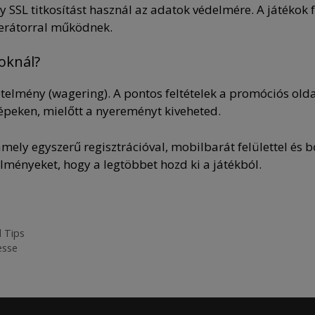
ly SSL titkosítást használ az adatok védelmére. A játéko
nerátorral működnek.
oknál?
telmény (wagering). A pontos feltételek a promóciós old
épeken, mielőtt a nyereményt kiveheted.
mely egyszerű regisztrációval, mobilbarát felülettel és 
lményeket, hogy a legtöbbet hozd ki a játékból.
l Tips
esse