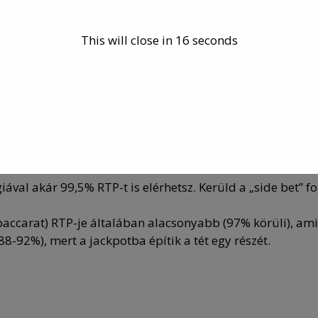
zetned, és a befizetés után automatikusan jóváírják a bónu
This will close in
16
seconds
kért.
t. A sportaza casino kínálatában a következő kategóriáka
ímeket, mint a Blood Suckers (RTP 98%), a Mega Joker (99
giával akár 99,5% RTP-t is elérhetsz. Kerüld a „side bet
 baccarat) RTP-je általában alacsonyabb (97% körüli), ami
8-92%), mert a jackpotba építik a tét egy részét.