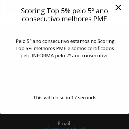
Scoring Top 5% pelo 5º ano
consecutivo melhores PME
Empresa
Pelo 5º ano consecutivo estamos no Scoring
Top 5% melhores PME e somos certificados
pelo INFORMA pelo 2º ano consecutivo
Matriz Plus – Soluções de Codificação, Unipessoal
Lda
Rua José Almada Negreiros, 284
This will close in
17
seconds
4400-191 Vila Nova de Gaia,
Portugal
Telefone: +351 22 605 30 90
Email:
info@matrizplus.pt