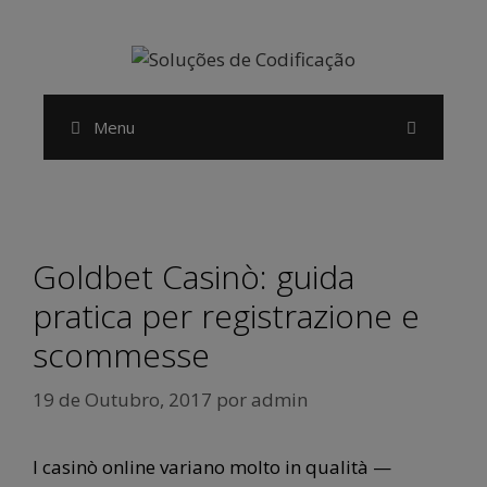
modal-check
Menu
Goldbet Casinò: guida
pratica per registrazione e
scommesse
19 de Outubro, 2017
por
admin
I casinò online variano molto in qualità —