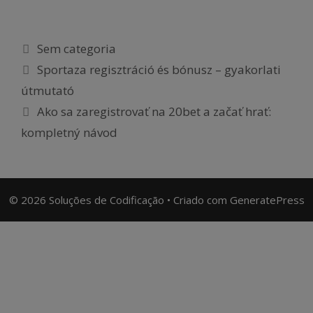
Sem categoria
Sportaza regisztráció és bónusz – gyakorlati
útmutató
Ako sa zaregistrovať na 20bet a začať hrať:
kompletný návod
© 2026 Soluções de Codificação
• Criado com
GeneratePress