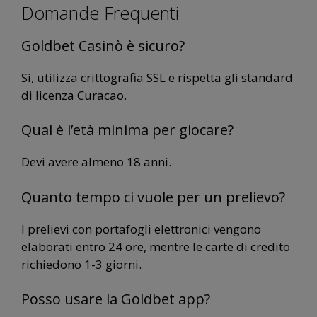
Domande Frequenti
Goldbet Casinò è sicuro?
Sì, utilizza crittografia SSL e rispetta gli standard
di licenza Curacao.
Qual è l’età minima per giocare?
Devi avere almeno 18 anni.
Quanto tempo ci vuole per un prelievo?
I prelievi con portafogli elettronici vengono
elaborati entro 24 ore, mentre le carte di credito
richiedono 1-3 giorni.
Posso usare la Goldbet app?