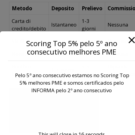
Metodo
Deposito
Prelievo
Commissio
Carta di
1-3
Istantaneo
Nessuna
credito/debito
giorni
Skrill
Istantaneo
24 ore
Nessuna
Scoring Top 5% pelo 5º ano
consecutivo melhores PME
Neteller
Istantaneo
24 ore
Nessuna
Bonifico
3-5
Dipende
1-3 giorni
bancario
giorni
dalla banc
Pelo 5º ano consecutivo estamos no Scoring Top
5% melhores PME e somos certificados pelo
INFORMA pelo 2º ano consecutivo
This will close in
15
seconds