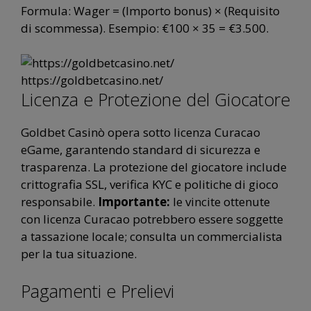
Formula: Wager = (Importo bonus) × (Requisito
di scommessa). Esempio: €100 × 35 = €3.500.
https://goldbetcasino.net/
Licenza e Protezione del Giocatore
Goldbet Casinò opera sotto licenza Curacao
eGame, garantendo standard di sicurezza e
trasparenza. La protezione del giocatore include
crittografia SSL, verifica KYC e politiche di gioco
responsabile.
Importante:
le vincite ottenute
con licenza Curacao potrebbero essere soggette
a tassazione locale; consulta un commercialista
per la tua situazione.
Pagamenti e Prelievi