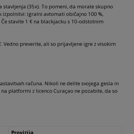
ga stavljenja (35x). To pomeni, da morate skupno
k izpolnitvi: igralni avtomati običajno 100 %,
. Če stavite 1 € na blackjacku s 10-odstotnim
Vedno preverite, ali so prijavljene igre z visokim
stavitvah računa. Nikoli ne delite svojega gesla in
 na platformi z licenco Curaçao ne pozabite, da so
Provizija