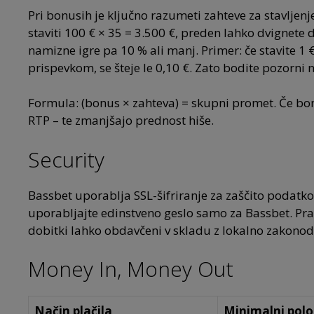
Pri bonusih je ključno razumeti zahteve za stavlje
staviti 100 € × 35 = 3.500 €, preden lahko dvignete d
namizne igre pa 10 % ali manj. Primer: če stavite 1 
prispevkom, se šteje le 0,10 €. Zato bodite pozorni 
Formula: (bonus × zahteva) = skupni promet. Če bonus
RTP – te zmanjšajo prednost hiše.
Security
Bassbet uporablja SSL-šifriranje za zaščito podatkov
uporabljajte edinstveno geslo samo za Bassbet. Prav
dobitki lahko obdavčeni v skladu z lokalno zakonod
Money In, Money Out
Način plačila
Minimalni pol