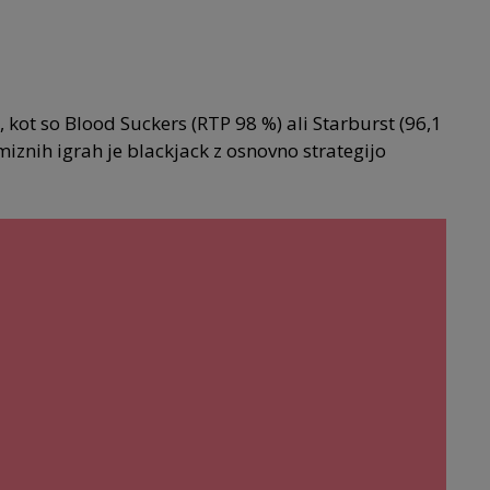
, kot so Blood Suckers (RTP 98 %) ali Starburst (96,1
iznih igrah je blackjack z osnovno strategijo