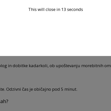
This will close in
12
seconds
, ki se zažene iz brskalnika. Dodate jo lahko na domači z
gnete bonus dobitke. Glejte zgornji izračun.
 polog in dobitke kadarkoli, ob upoštevanju morebitnih om
šte. Odzivni čas je običajno pod 5 minut.
nah?