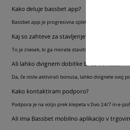
Kako deluje bassbet app?
Bassbet app je progresivna spletna aplikacija (PWA)
Kaj so zahteve za stavljenje?
To je znesek, ki ga morate staviti, preden lahko dvi
Ali lahko dvignem dobitke brez bonusa?
Da, če niste aktivirali bonusa, lahko dvignete svoj
Kako kontaktiram podporo?
Podpora je na voljo prek klepeta v živo 24/7 in e-po
Ali ima Bassbet mobilno aplikacijo v trgovi