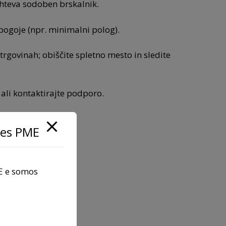
ahteva sodoben brskalnik.
 pogoje (npr. minimalni polog).
rgovinah; obiščite spletno mesto in sledite
ali kontaktirajte podporo.
res PME
E e somos