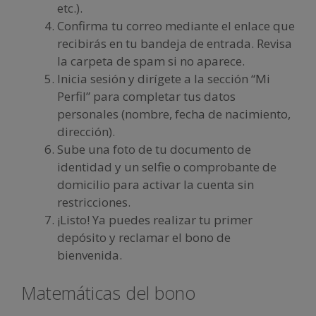
etc.).
Confirma tu correo mediante el enlace que
recibirás en tu bandeja de entrada. Revisa
la carpeta de spam si no aparece.
Inicia sesión y dirígete a la sección “Mi
Perfil” para completar tus datos
personales (nombre, fecha de nacimiento,
dirección).
Sube una foto de tu documento de
identidad y un selfie o comprobante de
domicilio para activar la cuenta sin
restricciones.
¡Listo! Ya puedes realizar tu primer
depósito y reclamar el bono de
bienvenida.
Matemáticas del bono