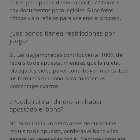
horas, pero puede demorar hasta 72 horas si
hay documentos poco legibles. Sube fotos
nítidas y sin reflejos para acelerar el proceso.
¿Los bonos tienen restricciones por
juego?
Sí. Las tragamonedas contribuyen al 100% del
requisito de apuesta, mientras que la ruleta,
blackjack y video póker contribuyen menos. Lee
los términos del bono para conocer los
porcentajes exactos.
¿Puedo retirar dinero sin haber
apostado el bono?
No. Si solicitas un retiro antes de cumplir el
requisito de apuesta, perderás el bono y las
ganancias generadas con él. Siempre completa