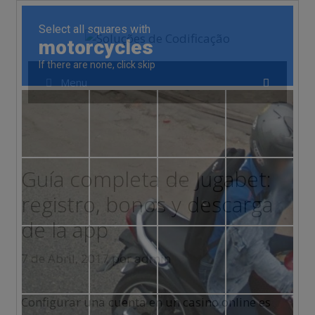
modal-check
Menu
Guía completa de Jugabet:
registro, bonos y descarga
de la app
7 de Abril, 2017
por
admin
Configurar una cuenta en un casino online es