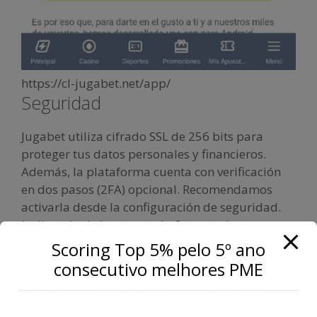
https://cl-jugabet.net/app/
Seguridad
Jugabet utiliza cifrado SSL de 256 bits para
proteger tus datos personales y financieros.
Además, la plataforma cuenta con verificación
en dos pasos (2FA) opcional. Recomendamos
activarla desde la configuración de seguridad.
La licencia de la casa es de Curazao, lo que
implica que las ganancias pueden estar sujetas
Scoring Top 5% pelo 5º ano
a impuestos locales según tu país de residencia.
consecutivo melhores PME
Importante:
nunca compartas tus credenciales
y usa contraseñas únicas para cada casino.