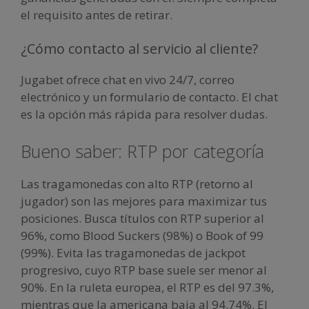
el requisito antes de retirar.
¿Cómo contacto al servicio al cliente?
Jugabet ofrece chat en vivo 24/7, correo
electrónico y un formulario de contacto. El chat
es la opción más rápida para resolver dudas.
Bueno saber: RTP por categoría
Las tragamonedas con alto RTP (retorno al
jugador) son las mejores para maximizar tus
posiciones. Busca títulos con RTP superior al
96%, como Blood Suckers (98%) o Book of 99
(99%). Evita las tragamonedas de jackpot
progresivo, cuyo RTP base suele ser menor al
90%. En la ruleta europea, el RTP es del 97.3%,
mientras que la americana baja al 94.74%. El