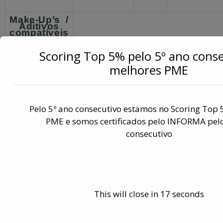
Make-Up’s /
Aditivos
compatíveis
Referência
Referência
Scoring Top 5% pelo 5º ano cons
produto
Base
Descrição
OEM
alternativo
melhores PME
CJ82 –
Make-Up /
8158
Make-Up /
MEK
Aditivo
Aditivo
Rosa
CJ82B –
Make-Up /
Pelo 5º ano consecutivo estamos no Scoring Top
8188
Make-Up /
MEK
Aditivo
Aditivo
Roxo
PME e somos certificados pelo INFORMA pelo
consecutivo
Referência
Referência
produto
Base
Descrição
OEM
alternativo
CJ100 –
Solvente /
5100
Make-Up /
MEK
Aditivo
Aditivo
Translucid
This will close in
17
seconds
CJ82 –
Solvente /
5191
Make-Up /
MEK
Aditivo
Aditivo
Rosa