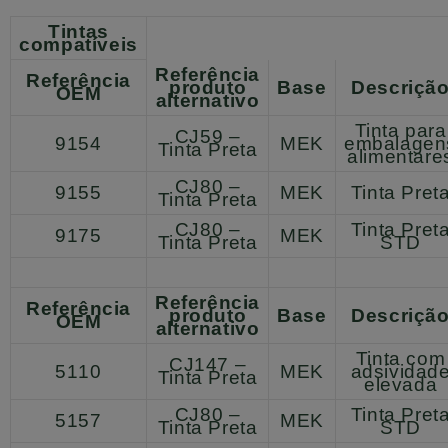
Tintas
compatíveis
Referência
Referência
produto
Base
Descriçã
OEM
alternativo
Tinta para
CJ59 –
9154
MEK
embalagen
Tinta Preta
alimentare
CJ80 –
9155
MEK
Tinta Pret
Tinta Preta
CJ80 –
Tinta Pret
9175
MEK
Tinta Preta
STD
Referência
Referência
produto
Base
Descriçã
OEM
alternativo
Tinta com
CJ147 –
5110
MEK
adsividad
Tinta Preta
elevada
CJ80 –
Tinta Pret
5157
MEK
Tinta Preta
STD