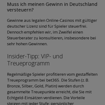
Muss ich meinen Gewinn in Deutschland
versteuern?
Gewinne aus legalen Online-Casinos mit gültiger
deutscher Lizenz sind für Spieler steuerfrei.
Dennoch empfehlen wir, im Zweifel einen
Steuerberater zu konsultieren, insbesondere bei
sehr hohen Gewinnen.
Insider-Tipp: VIP- und
Treueprogramm
Regelmäßige Spieler profitieren vom gestaffelten
Treueprogramm bei bet365. Die Stufen (z. B.
Bronze, Silber, Gold, Platin) werden durch
gesammelte Treuepunkte erreicht, die Sie mit
Echtgeld-Einsätzen verdienen. Die Vorteile
steigen mit jeder Stufe: persönlicher