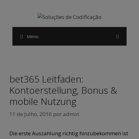
modal-check
Menu
bet365 Leitfaden:
Kontoerstellung, Bonus &
mobile Nutzung
11 de Julho, 2016
por
admin
Die erste Auszahlung richtig hinzubekommen ist