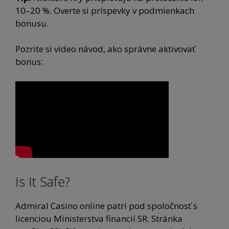
10–20 %. Overte si príspevky v podmienkach
bonusu.
Pozrite si video návod, ako správne aktivovať
bonus:
Is It Safe?
Admiral Casino online patrí pod spoločnosť s
licenciou Ministerstva financií SR. Stránka