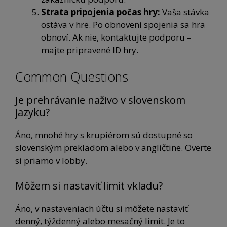
Strata pripojenia počas hry:
Vaša stávka
ostáva v hre. Po obnovení spojenia sa hra
obnoví. Ak nie, kontaktujte podporu –
majte pripravené ID hry.
Common Questions
Je prehrávanie naživo v slovenskom
jazyku?
Áno, mnohé hry s krupiérom sú dostupné so
slovenským prekladom alebo v angličtine. Overte
si priamo v lobby.
Môžem si nastaviť limit vkladu?
Áno, v nastaveniach účtu si môžete nastaviť
denný, týždenný alebo mesačný limit. Je to