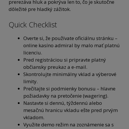
prerezáva hluk a pokrýva len to, čo je skutočne
dôležité pre hladký zážitok.
Quick Checklist
Overte si, že používate oficiálnu stránku –
online kasíno admiral by malo mať platnú
licenciu.
Pred registráciou si pripravte platný
občiansky preukaz a e-mail.
Skontrolujte minimálny vklad a výberové
limity.
Prečítajte si podmienky bonusu – hlavne
požiadavky na pretočenie (wagering).
Nastavte si dennú, týždennú alebo
mesačnú hranicu vkladu ešte pred prvým
vkladom.
Využite demo režim na zoznámenie sa s