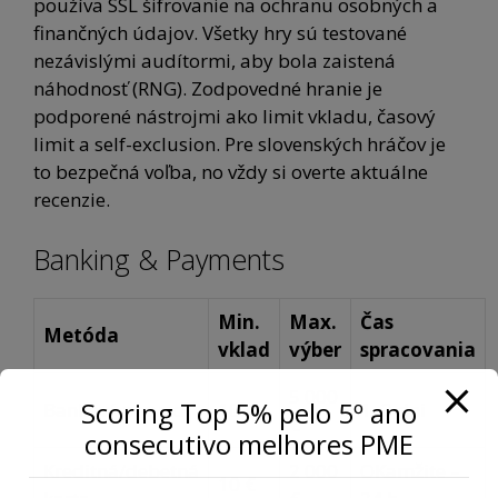
používa SSL šifrovanie na ochranu osobných a
finančných údajov. Všetky hry sú testované
nezávislými audítormi, aby bola zaistená
náhodnosť (RNG). Zodpovedné hranie je
podporené nástrojmi ako limit vkladu, časový
limit a self-exclusion. Pre slovenských hráčov je
to bezpečná voľba, no vždy si overte aktuálne
recenzie.
Banking & Payments
Min.
Max.
Čas
Metóda
vklad
výber
spracovania
5 000
Scoring Top 5% pelo 5º ano
Bankový prevod
10 €
1–3 dni
€
consecutivo melhores PME
Kreditná/debetná
2 000
OKamžite –
10 €