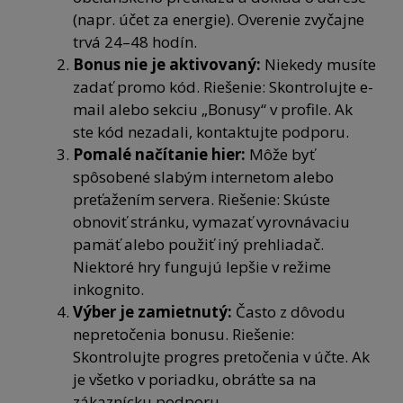
(napr. účet za energie). Overenie zvyčajne
trvá 24–48 hodín.
Bonus nie je aktivovaný:
Niekedy musíte
zadať promo kód. Riešenie: Skontrolujte e-
mail alebo sekciu „Bonusy“ v profile. Ak
ste kód nezadali, kontaktujte podporu.
Pomalé načítanie hier:
Môže byť
spôsobené slabým internetom alebo
preťažením servera. Riešenie: Skúste
obnoviť stránku, vymazať vyrovnávaciu
pamäť alebo použiť iný prehliadač.
Niektoré hry fungujú lepšie v režime
inkognito.
Výber je zamietnutý:
Často z dôvodu
nepretočenia bonusu. Riešenie:
Skontrolujte progres pretočenia v účte. Ak
je všetko v poriadku, obráťte sa na
zákaznícku podporu.