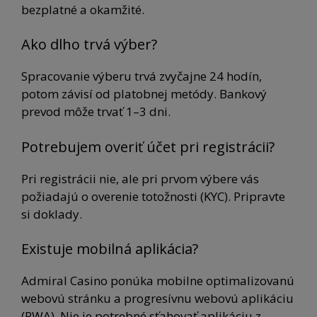
bezplatné a okamžité.
Ako dlho trvá výber?
Spracovanie výberu trvá zvyčajne 24 hodín,
potom závisí od platobnej metódy. Bankový
prevod môže trvať 1–3 dni.
Potrebujem overiť účet pri registrácii?
Pri registrácii nie, ale pri prvom výbere vás
požiadajú o overenie totožnosti (KYC). Pripravte
si doklady.
Existuje mobilná aplikácia?
Admiral Casino ponúka mobilne optimalizovanú
webovú stránku a progresívnu webovú aplikáciu
(PWA). Nie je potrebné sťahovať aplikáciu z