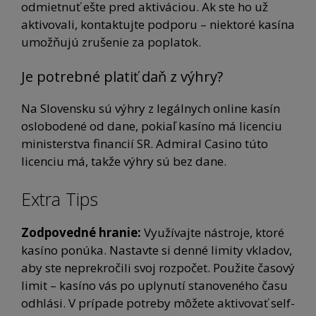
odmietnuť ešte pred aktiváciou. Ak ste ho už
aktivovali, kontaktujte podporu – niektoré kasína
umožňujú zrušenie za poplatok.
Je potrebné platiť daň z výhry?
Na Slovensku sú výhry z legálnych online kasín
oslobodené od dane, pokiaľ kasíno má licenciu
ministerstva financií SR. Admiral Casino túto
licenciu má, takže výhry sú bez dane.
Extra Tips
Zodpovedné hranie:
Využívajte nástroje, ktoré
kasíno ponúka. Nastavte si denné limity vkladov,
aby ste neprekročili svoj rozpočet. Použite časový
limit – kasíno vás po uplynutí stanoveného času
odhlási. V prípade potreby môžete aktivovať self-